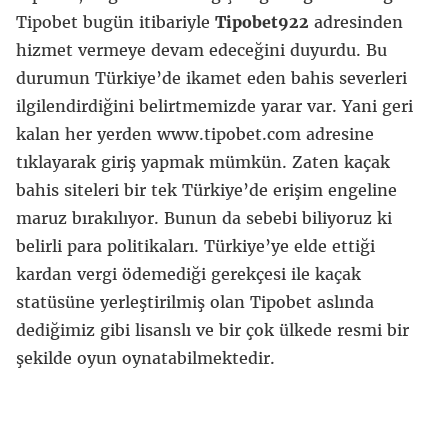
Tipobet bugün itibariyle
Tipobet922
adresinden
hizmet vermeye devam edeceğini duyurdu. Bu
durumun Türkiye’de ikamet eden bahis severleri
ilgilendirdiğini belirtmemizde yarar var. Yani geri
kalan her yerden www.tipobet.com adresine
tıklayarak giriş yapmak mümkün. Zaten kaçak
bahis siteleri bir tek Türkiye’de erişim engeline
maruz bırakılıyor. Bunun da sebebi biliyoruz ki
belirli para politikaları. Türkiye’ye elde ettiği
kardan vergi ödemediği gerekçesi ile kaçak
statüsüne yerleştirilmiş olan Tipobet aslında
dediğimiz gibi lisanslı ve bir çok ülkede resmi bir
şekilde oyun oynatabilmektedir.