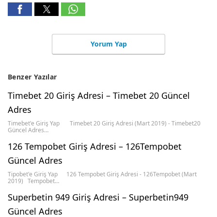
Yorum Yap
Benzer Yazılar
Timebet 20 Giriş Adresi – Timebet 20 Güncel
Adres
Timebet'e Giriş Yap Timebet 20 Giriş Adresi (Mart 2019) - Timebet20
Güncel Adres…
126 Tempobet Giriş Adresi – 126Tempobet
Güncel Adres
Tipobet'e Giriş Yap 126 Tempobet Giriş Adresi - 126Tempobet (Mart
2019) Tempobet…
Superbetin 949 Giriş Adresi – Superbetin949
Güncel Adres