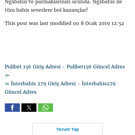
Ngsbahis’te parmaklarınızı ucunda. Ngsbahis ile
tüm bahis severlere bol kazançlar!
This post was last modified on 8 Ocak 2019 12:52
Pulibet 156 Giriş Adresi - Pulibet156 Güncel Adres
»
« İnterbahis 279 Giriş Adresi - İnterbahis279
Güncel Adres
Yorum Yap