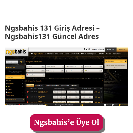
Online Bet Siteleri
Ngsbahis 131 Giriş Adresi –
Ngsbahis131 Güncel Adres
Ngsbahis’e Üye Ol