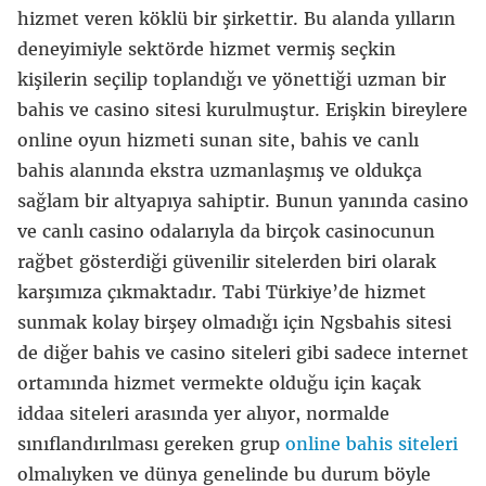
hizmet veren köklü bir şirkettir. Bu alanda yılların
deneyimiyle sektörde hizmet vermiş seçkin
kişilerin seçilip toplandığı ve yönettiği uzman bir
bahis ve casino sitesi kurulmuştur. Erişkin bireylere
online oyun hizmeti sunan site, bahis ve canlı
bahis alanında ekstra uzmanlaşmış ve oldukça
sağlam bir altyapıya sahiptir. Bunun yanında casino
ve canlı casino odalarıyla da birçok casinocunun
rağbet gösterdiği güvenilir sitelerden biri olarak
karşımıza çıkmaktadır. Tabi Türkiye’de hizmet
sunmak kolay birşey olmadığı için Ngsbahis sitesi
de diğer bahis ve casino siteleri gibi sadece internet
ortamında hizmet vermekte olduğu için kaçak
iddaa siteleri arasında yer alıyor, normalde
sınıflandırılması gereken grup
online bahis siteleri
olmalıyken ve dünya genelinde bu durum böyle