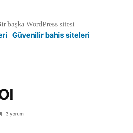
ir başka WordPress sitesi
eri
Güvenilir bahis siteleri
Ol
Betist
3 yorum
Uye
Ol