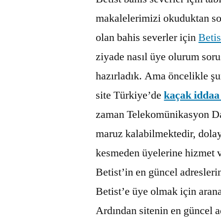
makalelerimizi okuduktan so
olan bahis severler için
Betis
ziyade nasıl üye olurum sor
hazırladık. Ama öncelikle 
site Türkiye’de
kaçak iddaa 
zaman Telekomünikasyon Dai
maruz kalabilmektedir, dolayıs
kesmeden üyelerine hizmet v
Betist’in en güncel adresler
Betist’e üye olmak için aran
Ardından sitenin en güncel ad