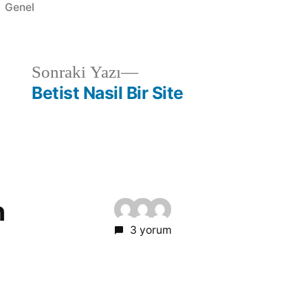
Kategori:
Genel
Sonraki
Sonraki Yazı
yazı:
Betist Nasil Bir Site
n
3 yorum