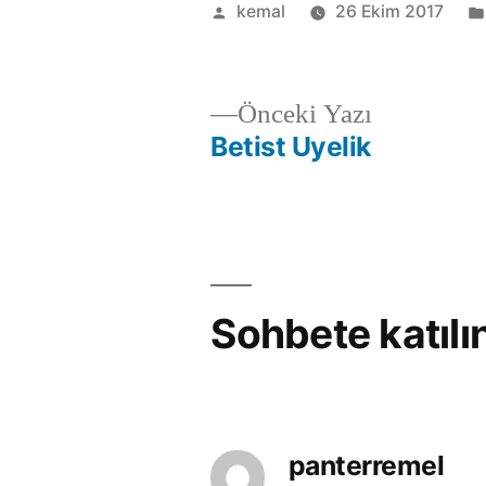
Gönderen:
kemal
26 Ekim 2017
Önceki
Önceki Yazı
yazı:
Betist Uyelik
Yazı
dolaşımı
Sohbete katılı
panterremel